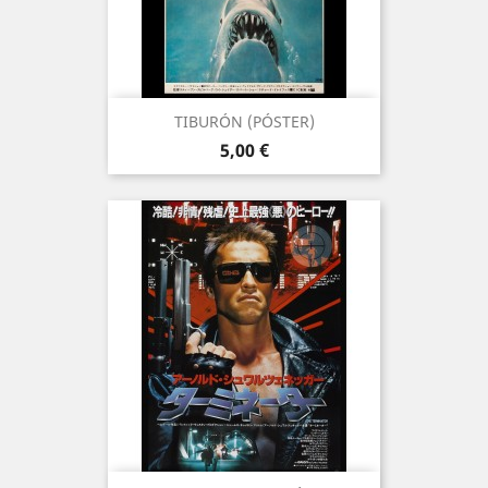
TIBURÓN (PÓSTER)
Precio
5,00 €